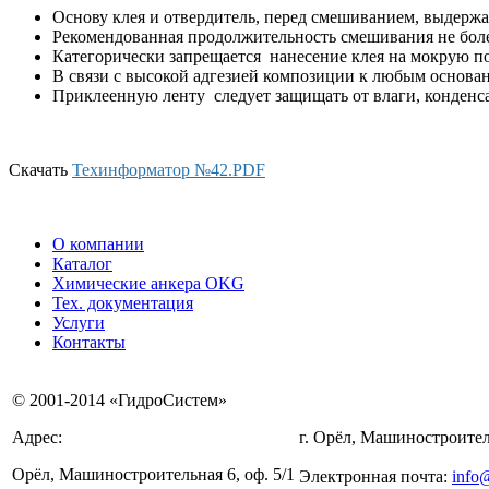
Основу клея и отвердитель, перед смешиванием, выдержа
Рекомендованная продолжительность смешивания не бол
Категорически запрещается нанесение клея на мокрую по
В связи с высокой адгезией композиции к любым основан
Приклеенную ленту следует защищать от влаги, конденсат
Скачать
Техинформатор №42.PDF
О компании
Каталог
Химические анкера OKG
Тех. документация
Услуги
Контакты
© 2001-2014 «ГидроСистем»
Адрес:
г. Орёл, Машиностроител
Орёл, Машиностроительная 6, оф. 5/1
Электронная почта:
info