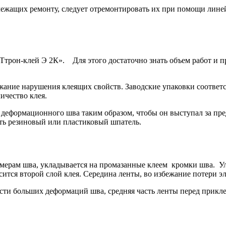
ежащих ремонту, следует отремонтировать их при помощи лине
КТтрон-клей Э 2К». Для этого достаточно знать объем работ и 
жание нарушения клеящих свойств. Заводские упаковки соответ
ичество клея.
деформационного шва таким образом, чтобы он выступал за пре
ать резиновый или пластиковый шпатель.
змерам шва, укладывается на промазанные клеем кромки шва. У
сится второй слой клея. Середина ленты, во избежание потери э
ти больших деформаций шва, средняя часть ленты перед прикле