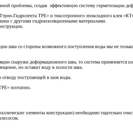
анной проблемы, создав эффективную систему герметизации де
Ттрон-Гидролента ТРЕ» и тиксотропного эпоксидного клея «КТ
етании с другими гидроизоляционными материалами.
онструкции.
яции шва со стороны возможного поступления воды мы не тольк
ляции снаружи деформационного шва, то система применяется и
щение, но оставит воду в полости шва.
о отводу поступающей в шов воды.
ТРЕ» поэтапно.
еталлические элементы конструкции) необходимо тщательно очис
ылесосом.