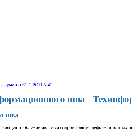
хинформатор КТ ТРОН №42
еформационного шва - Техинф
го шва
 стоящей проблемой является гидроизоляция деформационных ш